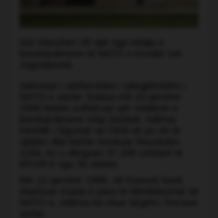
Sot mbushen 26 vjet nga ndalja e
bombardimeve të NATO-s kundër Ish-
Jugosllavisë.
Sekretari i atëhershëm i përgjithshëm i
NATO-s Javier Solana më 10 qershor
1999 kishte urdhëruar për ndalimin e
bombardimeve ndaj Serbisë, ndërsa
Këshilli i Sigurisë së OKB-së po në të
njëjtën ditë kishte miratuar Rezolutën
1244, ku u dërguan 37.200 ushtarë të
KFOR-it nga 36 shtete.
Më 12 qershor 1999, në Kosovë kanë
zbarkuar trupat e para të këmbësorisë së
NATO-s, ndërsa ka nisur largimi i forcave
serbe.