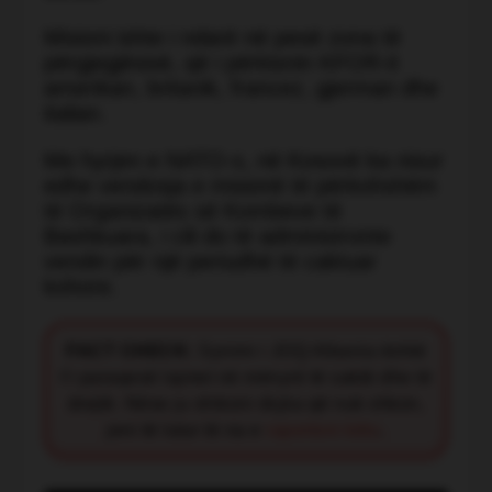
Misioni ishte i ndarë në pesë zona të
përgjegjësisë, që i përkisnin KFOR-it
amerikan, britanik, francez, gjerman dhe
italian.
Me hyrjen e NATO-s, në Kosovë ka nisur
edhe vendosja e misionit të përkohshëm
të Organizatës së Kombeve të
Bashkuara, i cili do të administronte
vendin për një periudhë të caktuar
kohore.
FACT CHECK:
Synimi i JOQ Albania është
t’i paraqesë lajmet në mënyrë të saktë dhe të
drejtë. Nëse ju shikoni diçka që nuk shkon,
jeni të lutur të na e
raportoni këtu
.