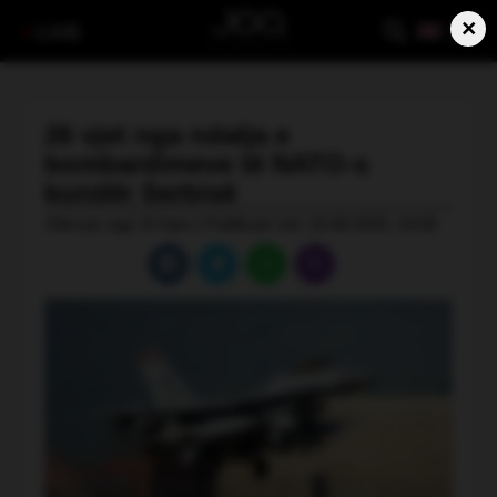
×
LIVE
26 vjet nga ndalja e
bombardimeve të NATO-s
kundër Serbisë
Shkruar nga: B Hasi | Publikuar më: 10.06.2025, 10:06