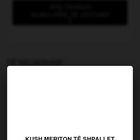
JOQ Sondazh
KLIKO PËR TË VOTUAR
Kush meriton të shpallet “Heroi
i muajit Korrik”?
TË NGJASHME
Një 34-vjeçar në Pejë gjendet i
vdekur në tarracën e shtëpisë
Shkruar nga: B Hasi | Publikuar më:
06.08.2026, 13:59
Kurti: Presidenti nuk i takon
Vetëvendosjes apo asnjë partie
Bashkimi, elektricisti që humbi jetën
KUSH MERITON TË SHPALLET